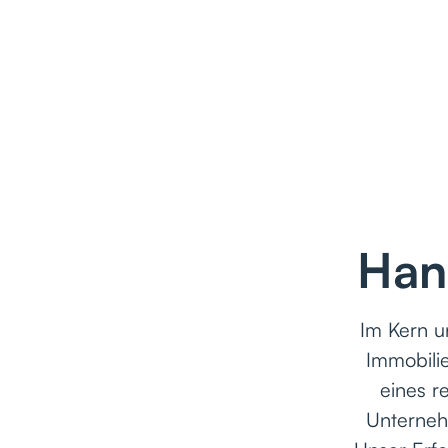
Han
Im Kern un
Immobili
eines r
Unternehm