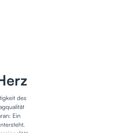
Herz
tigkeit des
gqualität
ran: Ein
ntersteht.