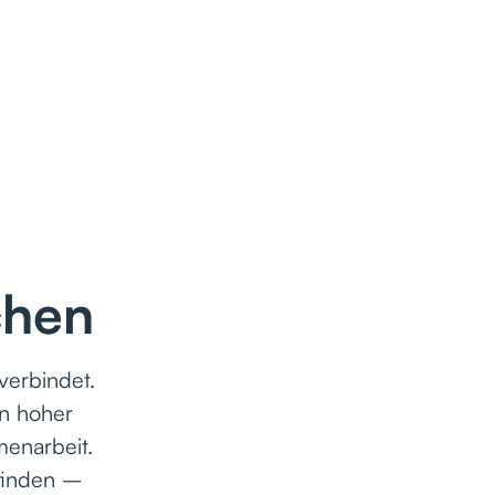
chen
verbindet.
n hoher
menarbeit.
finden –