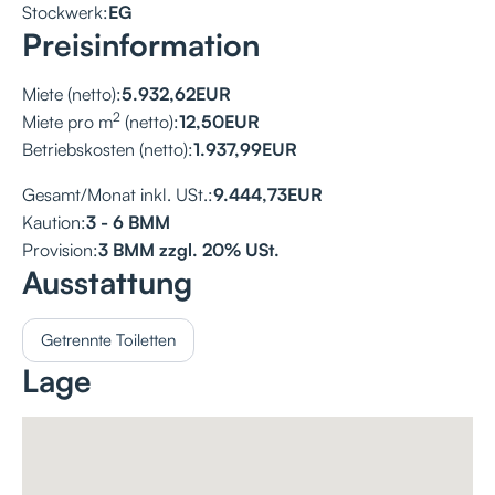
Stockwerk:
EG
Preisinformation
Miete (netto):
5.932,62
EUR
2
Miete pro m
(netto):
12,50
EUR
Betriebskosten (netto):
1.937,99
EUR
Gesamt/Monat inkl. USt.:
9.444,73
EUR
Kaution:
3 - 6 BMM
Provision:
3 BMM zzgl. 20% USt.
Ausstattung
Getrennte Toiletten
Lage