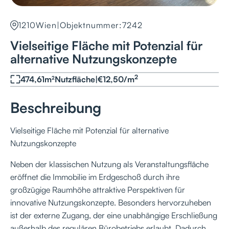
1210
Wien
|
Objektnummer:
7242
Vielseitige Fläche mit Potenzial für
alternative Nutzungskonzepte
2
474,61
m²
Nutzfläche
|
€
12,50
/
m
Beschreibung
Vielseitige Fläche mit Potenzial für alternative
Nutzungskonzepte
Neben der klassischen Nutzung als Veranstaltungsfläche
eröffnet die Immobilie im Erdgeschoß durch ihre
großzügige Raumhöhe attraktive Perspektiven für
innovative Nutzungskonzepte. Besonders hervorzuheben
ist der externe Zugang, der eine unabhängige Erschließung
außerhalb des regulären Bürobetriebs erlaubt. Dadurch