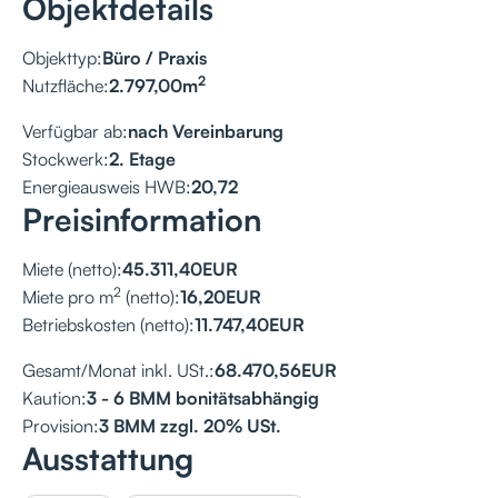
Objektdetails
Objekttyp:
Büro / Praxis
2
Nutzfläche:
2.797,00
m
Verfügbar ab:
nach Vereinbarung
Stockwerk:
2. Etage
Energieausweis HWB:
20,72
Preisinformation
Miete (netto):
45.311,40
EUR
2
Miete pro m
(netto):
16,20
EUR
Betriebskosten (netto):
11.747,40
EUR
Gesamt/Monat inkl. USt.:
68.470,56
EUR
Kaution:
3 - 6 BMM bonitätsabhängig
Provision:
3 BMM zzgl. 20% USt.
Ausstattung