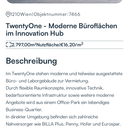
1210
Wien
|
Objektnummer:
7466
TwentyOne - Moderne Büroflächen
im Innovation Hub
2
2.797,00
m²
Nutzfläche
|
€
16,20
/
m
Beschreibung
Im TwentyOne stehen moderne und teilweise ausgestattete
Büro- und Laborgebäude zur Vermietung.
Durch flexible Raumkonzepte, innovative Technik,
bedarfsorientierte Infrastruktur sowie weitere moderne
Angebote wird aus einem Office-Park ein lebendiges
Business-Quartier.
In direkter Umgebung befinden sich zahlreiche
Nahversorger wie BILLA Plus, Penny, Hofer und Eurospar.