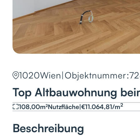
1020
Wien
|
Objektnummer:
72
Top Altbauwohnung bei
2
108,00
m²
Nutzfläche
|
€
11.064,81
/
m
Beschreibung