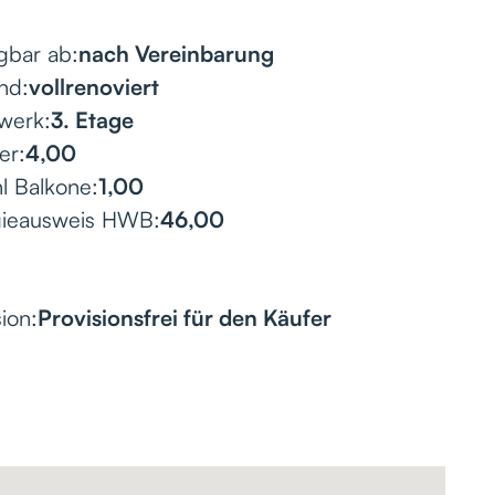
gbar ab:
nach Vereinbarung
nd:
vollrenoviert
werk:
3. Etage
er:
4,00
l Balkone:
1,00
gieausweis HWB:
46,00
ion:
Provisionsfrei für den Käufer