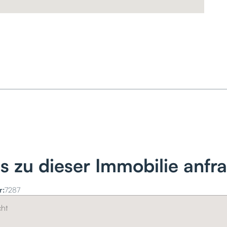
ls zu dieser Immobilie anfr
r:
7287