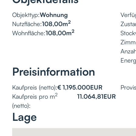
Objekttyp:
Wohnung
Verfü
2
Nutzfläche:
108,00
m
Zusta
2
Wohnfläche:
108,00
m
Stock
Zimm
Anzah
Ener
Preisinformation
Kaufpreis (netto):
€ 1,195.000
EUR
Provis
2
Kaufpreis pro m
11.064,81
EUR
(netto):
Lage