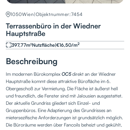
1050
Wien
|
Objektnummer:
7454
Terrassenbüro in der Wiedner
Hauptstraße
2
397,77
m²
Nutzfläche
|
€
16,50
/
m
Beschreibung
Im modernen Bürokomplex
OC5
direkt an der Wiedner
Hauptstraße kommt diese attraktive Bürofläche im 6.
Obergeschoß zur Vermietung. Die Fläche ist äußerst hell
und freundlich, die Fenster sind mit Jalousien ausgestattet.
Der aktuelle Grundriss gliedert sich Einzel- und
Gruppenbüros. Eine Adaptierung des Grundrisses an
mietersezifische Anforderzungen ist grundsätzlich möglich.
Die Büroräume werden über Fancoils beheizt und gekühlt,