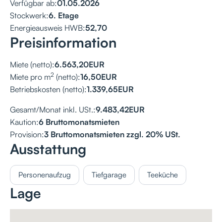
Verfügbar ab:
01.05.2026
Stockwerk:
6. Etage
Energieausweis HWB:
52,70
Preisinformation
Miete (netto):
6.563,20
EUR
2
Miete pro m
(netto):
16,50
EUR
Betriebskosten (netto):
1.339,65
EUR
Gesamt/Monat inkl. USt.:
9.483,42
EUR
Kaution:
6 Bruttomonatsmieten
Provision:
3 Bruttomonatsmieten zzgl. 20% USt.
Ausstattung
Personenaufzug
Tiefgarage
Teeküche
Lage