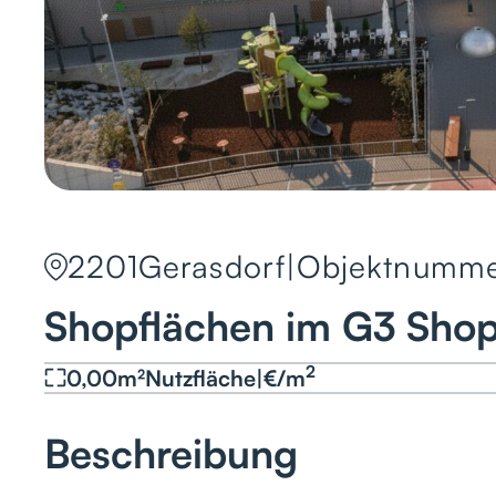
2201
Gerasdorf
|
Objektnumme
Shopflächen im G3 Shop
2
0,00
m²
Nutzfläche
|
€
/
m
Beschreibung