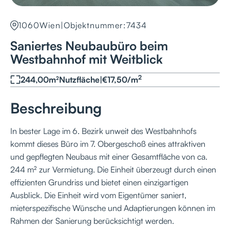
1060
Wien
|
Objektnummer:
7434
Saniertes Neubaubüro beim
Westbahnhof mit Weitblick
2
244,00
m²
Nutzfläche
|
€
17,50
/
m
Beschreibung
In bester Lage im 6. Bezirk unweit des Westbahnhofs
kommt dieses Büro im 7. Obergeschoß eines attraktiven
und gepflegten Neubaus mit einer Gesamtfläche von ca.
244 m² zur Vermietung. Die Einheit überzeugt durch einen
effizienten Grundriss und bietet einen einzigartigen
Ausblick. Die Einheit wird vom Eigentümer saniert,
mieterspezifische Wünsche und Adaptierungen können im
Rahmen der Sanierung berücksichtigt werden.