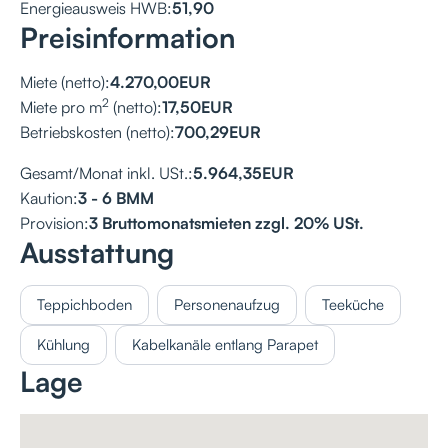
Energieausweis HWB:
51,90
Preisinformation
Miete (netto):
4.270,00
EUR
2
Miete pro m
(netto):
17,50
EUR
Betriebskosten (netto):
700,29
EUR
Gesamt/Monat inkl. USt.:
5.964,35
EUR
Kaution:
3 - 6 BMM
Provision:
3 Bruttomonatsmieten zzgl. 20% USt.
Ausstattung
Teppichboden
Personenaufzug
Teeküche
Kühlung
Kabelkanäle entlang Parapet
Lage