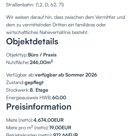
Straßenbahn: (1,2, D, 62, 71)
Wir weisen darauf hin, dass zwischen dem Vermittler und
dem zu vermittelnden Dritten ein familiäres oder
wirtschaftliches Naheverhältnis besteht.
Objektdetails
Objekttyp:
Büro / Praxis
2
Nutzfläche:
246,00
m
Verfügbar ab:
verfügbar ab Sommer 2026
Zustand:
gepflegt
Stockwerk:
8. Etage
Energieausweis HWB:
60,00
Preisinformation
Miete (netto):
4.674,00
EUR
2
Miete pro m
(netto):
19,00
EUR
Betriebskosten (netto):
912,66
EUR