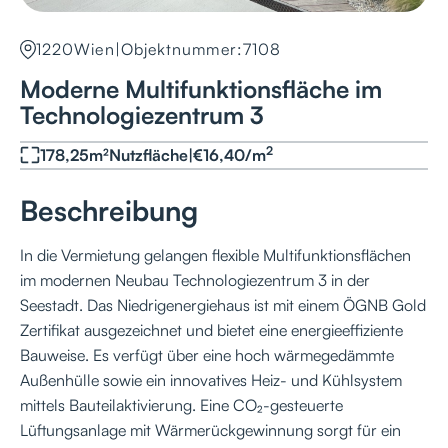
1220
Wien
|
Objektnummer:
7108
Moderne Multifunktionsfläche im
Technologiezentrum 3
2
178,25
m²
Nutzfläche
|
€
16,40
/
m
Beschreibung
In die Vermietung gelangen flexible Multifunktionsflächen
im modernen Neubau Technologiezentrum 3 in der
Seestadt. Das Niedrigenergiehaus ist mit einem ÖGNB Gold
Zertifikat ausgezeichnet und bietet eine energieeffiziente
Bauweise. Es verfügt über eine hoch wärmegedämmte
Außenhülle sowie ein innovatives Heiz- und Kühlsystem
mittels Bauteilaktivierung. Eine CO₂-gesteuerte
Lüftungsanlage mit Wärmerückgewinnung sorgt für ein