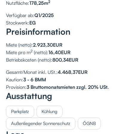
2
Nutzfläche:
178,25
m
Verfügbar ab:
Q1/2025
Stockwerk:
EG
Preisinformation
Miete (netto):
2.923,30
EUR
2
Miete pro m
(netto):
16,40
EUR
Betriebskosten (netto):
800,34
EUR
Gesamt/Monat inkl. USt.:
4.468,37
EUR
Kaution:
3 - 6 BMM
Provision:
3 Bruttomonatsmieten zzgl. 20% USt.
Ausstattung
Parkplatz
Kühlung
Außenliegender Sonnenschutz
ÖGNB