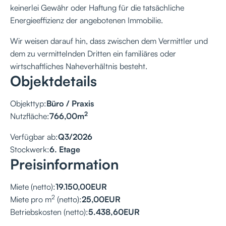
keinerlei Gewähr oder Haftung für die tatsächliche
Energieeffizienz der angebotenen Immobilie.
Wir weisen darauf hin, dass zwischen dem Vermittler und
dem zu vermittelnden Dritten ein familiäres oder
wirtschaftliches Naheverhältnis besteht.
Objektdetails
Objekttyp:
Büro / Praxis
2
Nutzfläche:
766,00
m
Verfügbar ab:
Q3/2026
Stockwerk:
6. Etage
Preisinformation
Miete (netto):
19.150,00
EUR
2
Miete pro m
(netto):
25,00
EUR
Betriebskosten (netto):
5.438,60
EUR