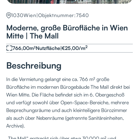
1030
Wien
|
Objektnummer:
7540
Moderne, große Bürofläche in Wien
Mitte | The Mall
2
766,00
m²
Nutzfläche
|
€
25,00
/
m
Beschreibung
In die Vermietung gelangt eine ca. 766 m² große
Bürofläche im modernen Bürogebäude The Mall direkt bei
Wien Mitte. Die Fläche befindet sich im 6. Obergeschoß
und verfügt sowohl über Open-Space-Bereiche, mehrere
Besprechungsräume und auch kleinteiligere Bürozimmer
als auch über Nebenräume (getrennte Sanitäreinheiten,
Archive).
„The Mall“ erstreckt sich über etwa 30.000 m² und