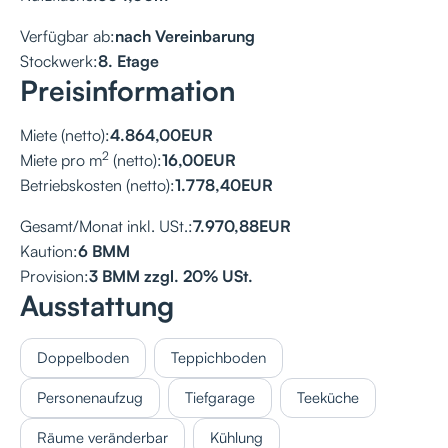
Verfügbar ab:
nach Vereinbarung
Stockwerk:
8. Etage
Preisinformation
Miete (netto):
4.864,00
EUR
2
Miete pro m
(netto):
16,00
EUR
Betriebskosten (netto):
1.778,40
EUR
Gesamt/Monat inkl. USt.:
7.970,88
EUR
Kaution:
6 BMM
Provision:
3 BMM zzgl. 20% USt.
Ausstattung
Doppelboden
Teppichboden
Personenaufzug
Tiefgarage
Teeküche
Räume veränderbar
Kühlung