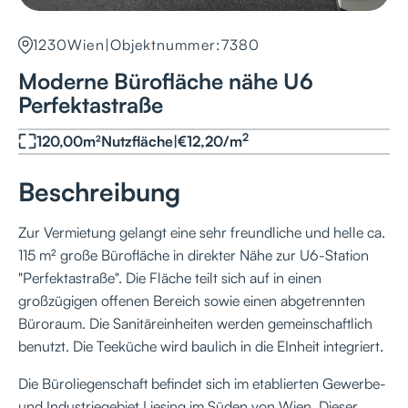
1230
Wien
|
Objektnummer:
7380
Moderne Bürofläche nähe U6
Perfektastraße
2
120,00
m²
Nutzfläche
|
€
12,20
/
m
Beschreibung
Zur Vermietung gelangt eine sehr freundliche und helle ca.
115 m² große Bürofläche in direkter Nähe zur U6-Station
"Perfektastraße". Die Fläche teilt sich auf in einen
großzügigen offenen Bereich sowie einen abgetrennten
Büroraum. Die Sanitäreinheiten werden gemeinschaftlich
benutzt. Die Teeküche wird baulich in die EInheit integriert.
Die Büroliegenschaft befindet sich im etablierten Gewerbe-
und Industriegebiet Liesing im Süden von Wien. Dieser