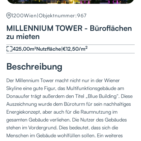
1200
Wien
|
Objektnummer:
967
MILLENNIUM TOWER - Büroflächen
zu mieten
2
425,00
m²
Nutzfläche
|
€
12,50
/
m
Beschreibung
Der Millennium Tower macht nicht nur in der Wiener
Skyline eine gute Figur, das Multifunktionsgebäude am
Donauufer trägt außerdem den Titel „Blue Building“. Diese
Auszeichnung wurde dem Büroturm für sein nachhaltiges
Energiekonzept, aber auch für die Raumnutzung im
gesamten Gebäude verliehen. Die Nutzer des Gebäudes
stehen im Vordergrund. Dies bedeutet, dass sich die
Menschen im Gebäude wohlfüllen sollen. Ein weiteres