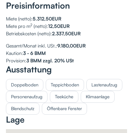
Preisinformation
Miete (netto):
5.312,50
EUR
2
Miete pro m
(netto):
12,50
EUR
Betriebskosten (netto):
2.337,50
EUR
Gesamt/Monat inkl. USt.:
9.180,00
EUR
Kaution:
3 - 6 BMM
Provision:
3 BMM zzgl. 20% USt
Ausstattung
Doppelboden
Teppichboden
Lastenaufzug
Personenaufzug
Teeküche
Klimaanlage
Blendschutz
Öffenbare Fenster
Lage