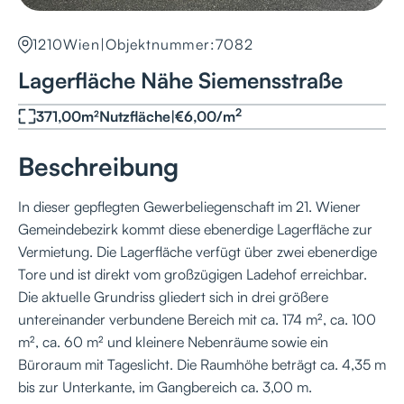
1210
Wien
|
Objektnummer:
7082
Lagerfläche Nähe Siemensstraße
2
371,00
m²
Nutzfläche
|
€
6,00
/
m
Beschreibung
In dieser gepflegten Gewerbeliegenschaft im 21. Wiener
Gemeindebezirk kommt diese ebenerdige Lagerfläche zur
Vermietung. Die Lagerfläche verfügt über zwei ebenerdige
Tore und ist direkt vom großzügigen Ladehof erreichbar.
Die aktuelle Grundriss gliedert sich in drei größere
untereinander verbundene Bereich mit ca. 174 m², ca. 100
m², ca. 60 m² und kleinere Nebenräume sowie ein
Büroraum mit Tageslicht. Die Raumhöhe beträgt ca. 4,35 m
bis zur Unterkante, im Gangbereich ca. 3,00 m.