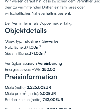
Wir weisen darauf hin, dass zwischen dem Vermittler und
dem zu vermittelnden Dritten ein familiäres oder
wirtschaftliches Naheverhältnis besteht.
Der Vermittler ist als Doppelmakler tätig.
Objektdetails
Objekttyp:
Industrie / Gewerbe
2
Nutzfläche:
371,00
m
2
Gesamtfläche:
371,00
m
Verfügbar ab:
nach Vereinbarung
Energieausweis HWB:
250,00
Preisinformation
Miete (netto):
2.226,00
EUR
2
Miete pro m
(netto):
6,00
EUR
Betriebskosten (netto):
742,00
EUR