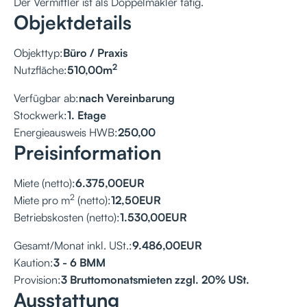
Der Vermittler ist als Doppelmakler tätig.
Objektdetails
Objekttyp:
Büro / Praxis
2
Nutzfläche:
510,00
m
Verfügbar ab:
nach Vereinbarung
Stockwerk:
1. Etage
Energieausweis HWB:
250,00
Preisinformation
Miete (netto):
6.375,00
EUR
2
Miete pro m
(netto):
12,50
EUR
Betriebskosten (netto):
1.530,00
EUR
Gesamt/Monat inkl. USt.:
9.486,00
EUR
Kaution:
3 - 6 BMM
Provision:
3 Bruttomonatsmieten zzgl. 20% USt.
Ausstattung