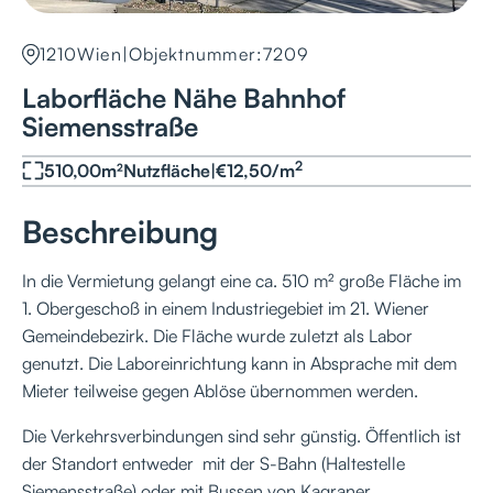
1210
Wien
|
Objektnummer:
7209
Laborfläche Nähe Bahnhof
Siemensstraße
2
510,00
m²
Nutzfläche
|
€
12,50
/
m
Beschreibung
In die Vermietung gelangt eine ca. 510 m² große Fläche im
1. Obergeschoß in einem Industriegebiet im 21. Wiener
Gemeindebezirk. Die Fläche wurde zuletzt als Labor
genutzt. Die Laboreinrichtung kann in Absprache mit dem
Mieter teilweise gegen Ablöse übernommen werden.
Die Verkehrsverbindungen sind sehr günstig. Öffentlich ist
der Standort entweder mit der S-Bahn (Haltestelle
Siemensstraße) oder mit Bussen von Kagraner