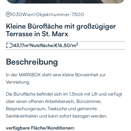
1030
Wien
|
Objektnummer:
7500
Kleine Bürofläche mit großzügiger
Terrasse in St. Marx
2
143,17
m²
Nutzfläche
|
€
16,50
/
m
Beschreibung
In der MARXBOX steht eine kleine Büroeinheit zur
Vermietung.
Die Bürofläche befindet sich im 1.Stock mit Lift und verfügt
über einen offenen Arbeitsbereich, Bürozimmer,
Besprechungsraum, Teeküche und getrennte
Sanitäreinheiten und kann sofort bezogen werden.
verfügbare Fläche/Konditionen: