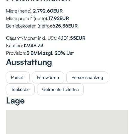
Miete (netto):
2.792,60
EUR
2
Miete pro m
(netto):
17,92
EUR
Betriebskosten (netto):
625,36
EUR
Gesamt/Monat inkl. USt.:
4.101,55
EUR
Kaution:
12348.33
Provision:
3 BMM zzgl. 20% Ust
Ausstattung
Parkett
Fernwärme
Personenaufzug
Teeküche
Getrennte Toiletten
Lage