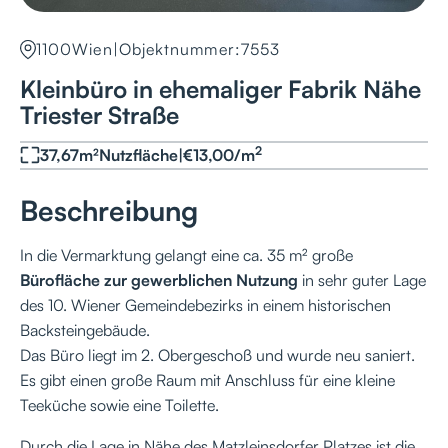
1100
Wien
|
Objektnummer:
7553
Kleinbüro in ehemaliger Fabrik Nähe
Triester Straße
2
37,67
m²
Nutzfläche
|
€
13,00
/
m
Beschreibung
In die Vermarktung gelangt eine ca. 35 m² große
Bürofläche zur gewerblichen Nutzung
in sehr guter Lage
des 10. Wiener Gemeindebezirks in einem historischen
Backsteingebäude.
Das Büro liegt im 2. Obergeschoß und wurde neu saniert.
Es gibt einen große Raum mit Anschluss für eine kleine
Teeküche sowie eine Toilette.
Durch die Lage in Nähe des Matzleinsdorfer Platzes ist die