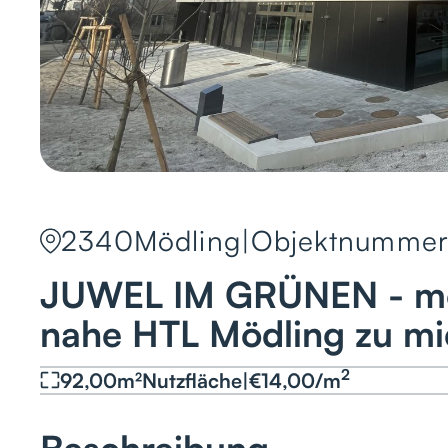
2340
Mödling
|
Objektnummer
JUWEL IM GRÜNEN - mo
nahe HTL Mödling zu mi
2
92,00
m²
Nutzfläche
|
€
14,00
/
m