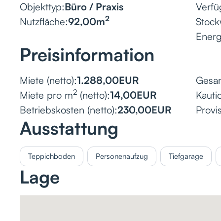
Objekttyp:
Büro / Praxis
Verfü
2
Nutzfläche:
92,00
m
Stock
Ener
Preisinformation
Miete (netto):
1.288,00
EUR
Gesam
2
Miete pro m
(netto):
14,00
EUR
Kauti
Betriebskosten (netto):
230,00
EUR
Provis
Ausstattung
Teppichboden
Personenaufzug
Tiefgarage
Lage