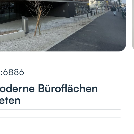
:
6886
derne Büroflächen
eten