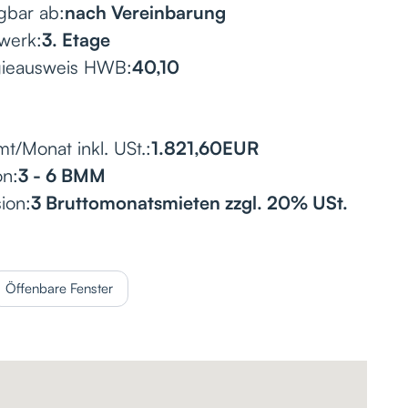
gbar ab:
nach Vereinbarung
werk:
3. Etage
gieausweis HWB:
40,10
t/Monat inkl. USt.:
1.821,60
EUR
on:
3 - 6 BMM
ion:
3 Bruttomonatsmieten zzgl. 20% USt.
Öffenbare Fenster