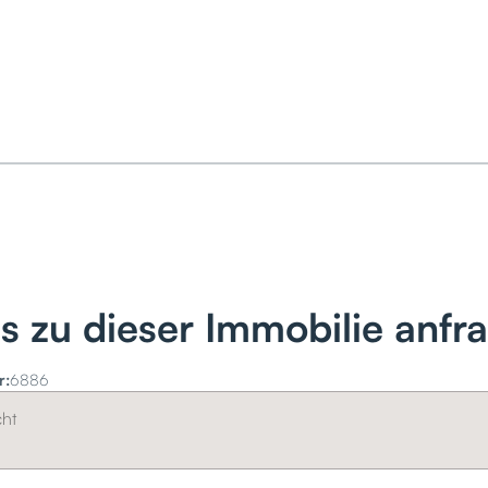
ls zu dieser Immobilie anfr
r:
6886