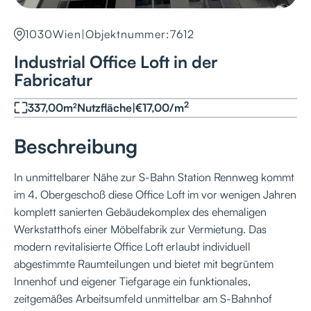
1030
Wien
|
Objektnummer:
7612
Industrial Office Loft in der
Fabricatur
2
337,00
m²
Nutzfläche
|
€
17,00
/
m
Beschreibung
In unmittelbarer Nähe zur S-Bahn Station Rennweg kommt
im 4. Obergeschoß diese Office Loft im vor wenigen Jahren
komplett sanierten Gebäudekomplex des ehemaligen
Werkstatthofs einer Möbelfabrik zur Vermietung. Das
modern revitalisierte Office Loft erlaubt individuell
abgestimmte Raum­teilungen und bietet mit begrüntem
Innenhof und eigener Tiefgarage ein funktionales,
zeitgemäßes Arbeitsumfeld unmittelbar am S-Bahnhof