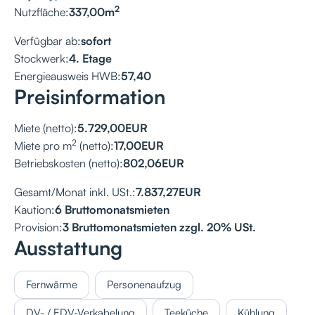
2
Nutzfläche:
337,00
m
Verfügbar ab:
sofort
Stockwerk:
4. Etage
Energieausweis HWB:
57,40
Preisinformation
Miete (netto):
5.729,00
EUR
2
Miete pro m
(netto):
17,00
EUR
Betriebskosten (netto):
802,06
EUR
Gesamt/Monat inkl. USt.:
7.837,27
EUR
Kaution:
6 Bruttomonatsmieten
Provision:
3 Bruttomonatsmieten zzgl. 20% USt.
Ausstattung
Fernwärme
Personenaufzug
DV- / EDV-Verkabelung
Teeküche
Kühlung