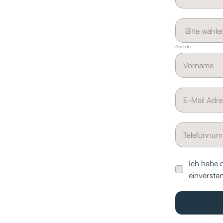
Anrede
Ich habe 
einversta