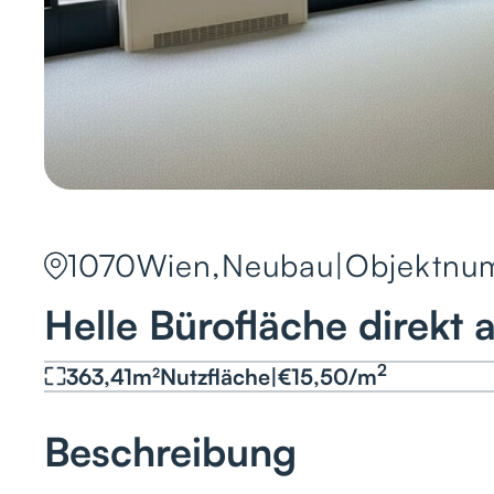
1070
Wien,Neubau
|
Objektnu
Helle Bürofläche direkt 
2
363,41
m²
Nutzfläche
|
€
15,50
/
m
Beschreibung