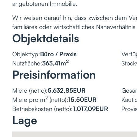
angebotenen Immobilie.
Wir weisen darauf hin, dass zwischen dem Ver
familiäres oder wirtschaftliches Naheverhältnis
Objektdetails
Objekttyp:
Büro / Praxis
Verfü
2
Nutzfläche:
363,41
m
Stock
Preisinformation
Miete (netto):
5.632,85
EUR
Gesam
2
Miete pro m
(netto):
15,50
EUR
Kauti
Betriebskosten (netto):
1.017,09
EUR
Provis
Lage