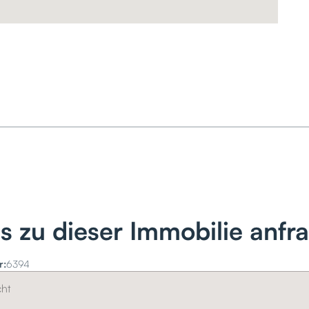
ls zu dieser Immobilie anfr
r:
6394