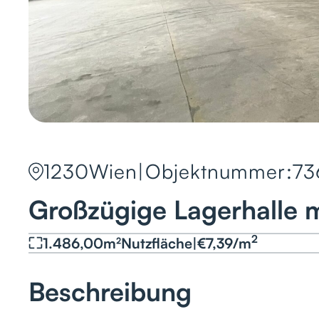
1230
Wien
|
Objektnummer:
73
Großzügige Lagerhalle 
2
1.486,00
m²
Nutzfläche
|
€
7,39
/
m
Beschreibung