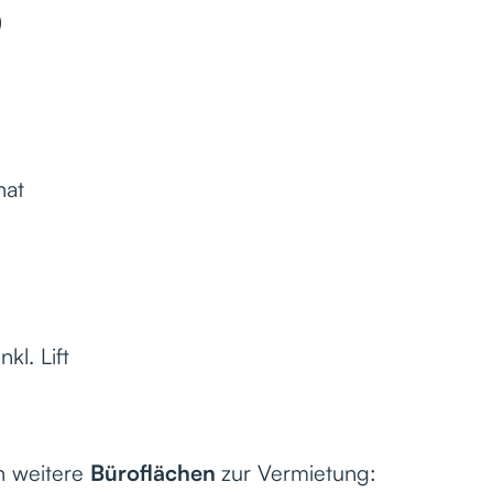
)
nat
kl. Lift
ch weitere
Büroflächen
zur Vermietung: