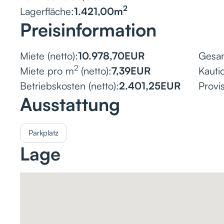
2
Lagerfläche:
1.421,00
m
Preisinformation
Miete (netto):
10.978,70
EUR
Gesam
2
Miete pro m
(netto):
7,39
EUR
Kauti
Betriebskosten (netto):
2.401,25
EUR
Provis
Ausstattung
Parkplatz
Lage