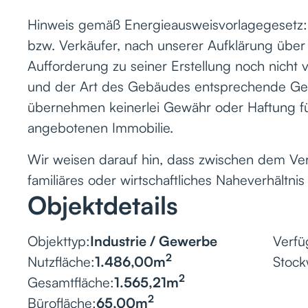
Hinweis gemäß Energieausweisvorlagegesetz
bzw. Verkäufer, nach unserer Aufklärung über 
Aufforderung zu seiner Erstellung noch nicht 
und der Art des Gebäudes entsprechende Gesa
übernehmen keinerlei Gewähr oder Haftung für 
angebotenen Immobilie.
Wir weisen darauf hin, dass zwischen dem Ver
familiäres oder wirtschaftliches Naheverhältnis
Objektdetails
Objekttyp:
Industrie / Gewerbe
Verfü
2
Nutzfläche:
1.486,00
m
Stock
2
Gesamtfläche:
1.565,21
m
2
Bürofläche:
65,00
m