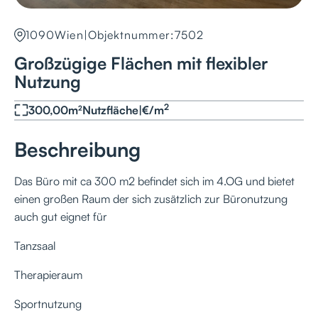
1090
Wien
|
Objektnummer:
7502
Großzügige Flächen mit flexibler
Nutzung
2
300,00
m²
Nutzfläche
|
€
/
m
Beschreibung
Das Büro mit ca 300 m2 befindet sich im 4.OG und bietet
einen großen Raum der sich zusätzlich zur Büronutzung
auch gut eignet für
Tanzsaal
Therapieraum
Sportnutzung