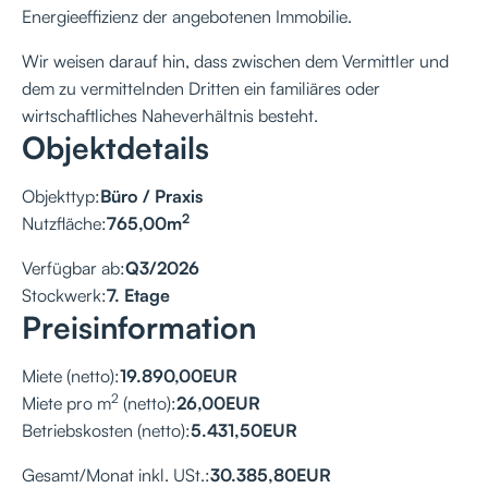
Energieeffizienz der angebotenen Immobilie.
Wir weisen darauf hin, dass zwischen dem Vermittler und
dem zu vermittelnden Dritten ein familiäres oder
wirtschaftliches Naheverhältnis besteht.
Objektdetails
Objekttyp:
Büro / Praxis
2
Nutzfläche:
765,00
m
Verfügbar ab:
Q3/2026
Stockwerk:
7. Etage
Preisinformation
Miete (netto):
19.890,00
EUR
2
Miete pro m
(netto):
26,00
EUR
Betriebskosten (netto):
5.431,50
EUR
Gesamt/Monat inkl. USt.:
30.385,80
EUR