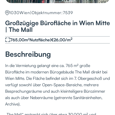
1030
Wien
|
Objektnummer:
7539
Großzügige Bürofläche in Wien Mitte
| The Mall
2
765,00
m²
Nutzfläche
|
€
26,00
/
m
Beschreibung
In die Vermietung gelangt eine ca. 765 m² große
Bürofläche im modernen Bürogebäude The Mall direkt bei
Wien Mitte. Die Fläche befindet sich im 7. Obergeschoß und
verfügt sowohl über Open-Space-Bereiche, mehrere
Besprechungsräume und auch kleinteiligere Bürozimmer
als auch über Nebenräume (getrennte Sanitäreinheiten,
Archive).
„The Mall“ erstreckt sich über etwa 30.000 m² und