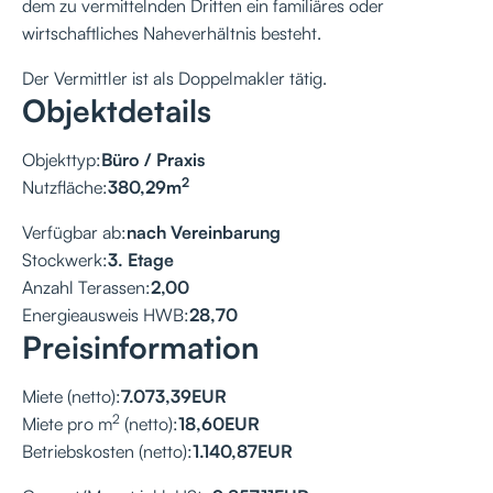
dem zu vermittelnden Dritten ein familiäres oder
wirtschaftliches Naheverhältnis besteht.
Der Vermittler ist als Doppelmakler tätig.
Objektdetails
Objekttyp:
Büro / Praxis
2
Nutzfläche:
380,29
m
Verfügbar ab:
nach Vereinbarung
Stockwerk:
3. Etage
Anzahl Terassen:
2,00
Energieausweis HWB:
28,70
Preisinformation
Miete (netto):
7.073,39
EUR
2
Miete pro m
(netto):
18,60
EUR
Betriebskosten (netto):
1.140,87
EUR