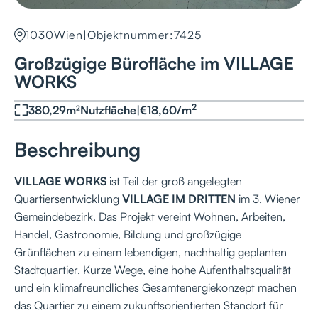
1030
Wien
|
Objektnummer:
7425
Großzügige Bürofläche im VILLAGE
WORKS
2
380,29
m²
Nutzfläche
|
€
18,60
/
m
Beschreibung
VILLAGE WORKS
ist Teil der groß angelegten
Quartiersentwicklung
VILLAGE IM DRITTEN
im 3. Wiener
Gemeindebezirk. Das Projekt vereint Wohnen, Arbeiten,
Handel, Gastronomie, Bildung und großzügige
Grünflächen zu einem lebendigen, nachhaltig geplanten
Stadtquartier. Kurze Wege, eine hohe Aufenthaltsqualität
und ein klimafreundliches Gesamtenergiekonzept machen
das Quartier zu einem zukunftsorientierten Standort für