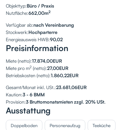
Objekttyp:
Büro / Praxis
2
Nutzfläche:
662,00
m
Verfügbar ab:
nach Vereinbarung
Stockwerk:
Hochparterre
Energieausweis HWB:
90,02
Preisinformation
Miete (netto):
17.874,00
EUR
2
Miete pro m
(netto):
27,00
EUR
Betriebskosten (netto):
1.860,22
EUR
Gesamt/Monat inkl. USt.:
23.681,06
EUR
Kaution:
3 - 6 BMM
Provision:
3 Bruttomonatsmieten zzgl. 20% USt.
Ausstattung
Doppelboden
Personenaufzug
Teeküche