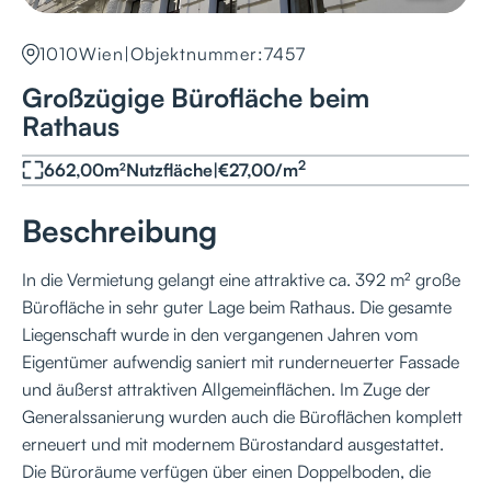
1010
Wien
|
Objektnummer:
7457
Großzügige Bürofläche beim
Rathaus
2
662,00
m²
Nutzfläche
|
€
27,00
/
m
Beschreibung
In die Vermietung gelangt eine attraktive ca. 392 m² große
Bürofläche in sehr guter Lage beim Rathaus. Die gesamte
Liegenschaft wurde in den vergangenen Jahren vom
Eigentümer aufwendig saniert mit runderneuerter Fassade
und äußerst attraktiven Allgemeinflächen. Im Zuge der
Generalssanierung wurden auch die Büroflächen komplett
erneuert und mit modernem Bürostandard ausgestattet.
Die Büroräume verfügen über einen Doppelboden, die