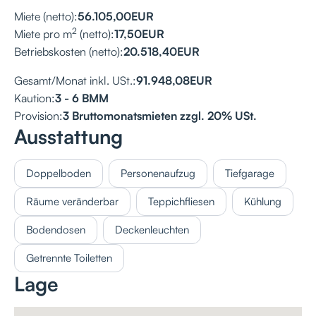
Miete (netto):
56.105,00
EUR
2
Miete pro m
(netto):
17,50
EUR
Betriebskosten (netto):
20.518,40
EUR
Gesamt/Monat inkl. USt.:
91.948,08
EUR
Kaution:
3 - 6 BMM
Provision:
3 Bruttomonatsmieten zzgl. 20% USt.
Ausstattung
Doppelboden
Personenaufzug
Tiefgarage
Räume veränderbar
Teppichfliesen
Kühlung
Bodendosen
Deckenleuchten
Getrennte Toiletten
Lage