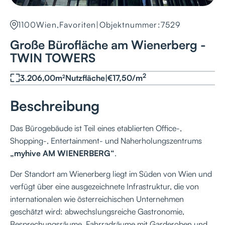
1100
Wien,Favoriten
|
Objektnummer:
7529
Große Bürofläche am Wienerberg -
TWIN TOWERS
2
3.206,00
m²
Nutzfläche
|
€
17,50
/
m
Beschreibung
Das Bürogebäude ist Teil eines etablierten Office-,
Shopping-, Entertainment- und Naherholungszentrums
„myhive AM WIENERBERG“
.
Der Standort am Wienerberg liegt im Süden von Wien und
verfügt über eine ausgezeichnete Infrastruktur, die von
internationalen wie österreichischen Unternehmen
geschätzt wird: abwechslungsreiche Gastronomie,
Besprechungsräume, Fahrradräume mit Garderoben und