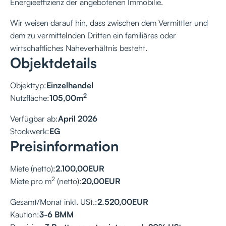
Energieeffizienz der angebotenen Immobilie.
Wir weisen darauf hin, dass zwischen dem Vermittler und
dem zu vermittelnden Dritten ein familiäres oder
wirtschaftliches Naheverhältnis besteht.
Objektdetails
Objekttyp:
Einzelhandel
2
Nutzfläche:
105,00
m
Verfügbar ab:
April 2026
Stockwerk:
EG
Preisinformation
Miete (netto):
2.100,00
EUR
2
Miete pro m
(netto):
20,00
EUR
Gesamt/Monat inkl. USt.:
2.520,00
EUR
Kaution:
3-6 BMM