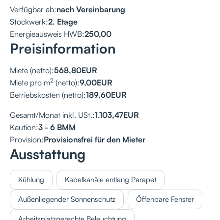
Verfügbar ab:
nach Vereinbarung
Stockwerk:
2. Etage
Energieausweis HWB:
250,00
Preisinformation
Miete (netto):
568,80
EUR
2
Miete pro m
(netto):
9,00
EUR
Betriebskosten (netto):
189,60
EUR
Gesamt/Monat inkl. USt.:
1.103,47
EUR
Kaution:
3 - 6 BMM
Provision:
Provisionsfrei für den Mieter
Ausstattung
Kühlung
Kabelkanäle entlang Parapet
Außenliegender Sonnenschutz
Öffenbare Fenster
Arbeitsplatzgerechte Beleuchtung