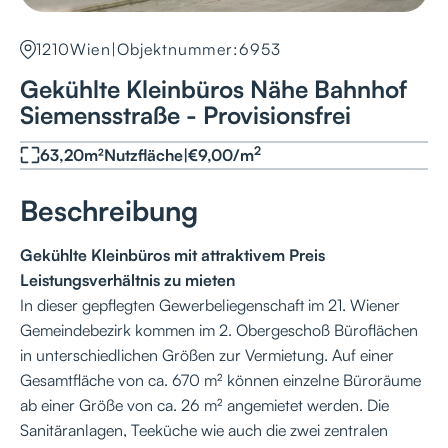
1210
Wien
|
Objektnummer:
6953
Gekühlte Kleinbüros Nähe Bahnhof
Siemensstraße - Provisionsfrei
2
63,20
m²
Nutzfläche
|
€
9,00
/
m
Beschreibung
Gekühlte Kleinbüros mit attraktivem Preis
Leistungsverhältnis zu mieten
In dieser gepflegten Gewerbeliegenschaft im 21. Wiener
Gemeindebezirk kommen im 2. Obergeschoß Büroflächen
in unterschiedlichen Größen zur Vermietung. Auf einer
Gesamtfläche von ca. 670 m² können einzelne Büroräume
ab einer Größe von ca. 26 m² angemietet werden. Die
Sanitäranlagen, Teeküche wie auch die zwei zentralen