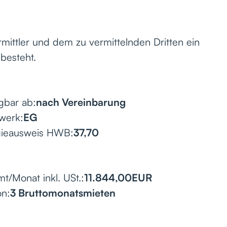
mittler und dem zu vermittelnden Dritten ein
 besteht.
gbar ab:
nach Vereinbarung
werk:
EG
gieausweis HWB:
37,70
t/Monat inkl. USt.:
11.844,00
EUR
on:
3 Bruttomonatsmieten