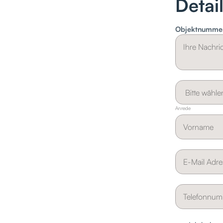
Detai
Objektnumme
Anrede