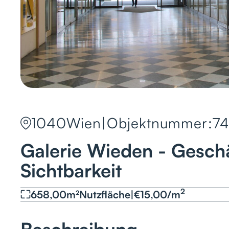
1040
Wien
|
Objektnummer:
7
Galerie Wieden - Geschä
Sichtbarkeit
2
658,00
m²
Nutzfläche
|
€
15,00
/
m