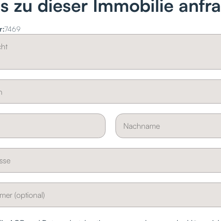
ls zu dieser Immobilie anfr
r:
7469