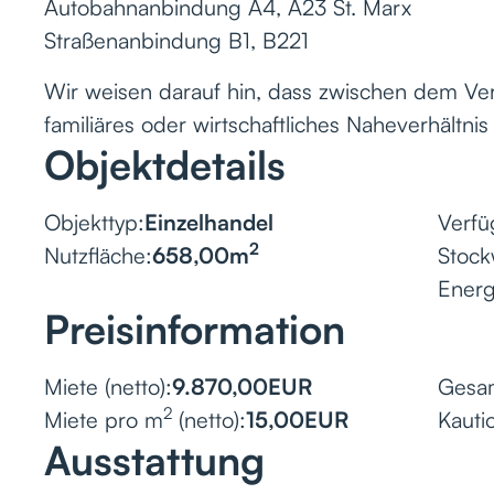
Autobahnanbindung A4, A23 St. Marx
Straßenanbindung B1, B221
Wir weisen darauf hin, dass zwischen dem Ver
familiäres oder wirtschaftliches Naheverhältnis
Objektdetails
Objekttyp:
Einzelhandel
Verfü
2
Nutzfläche:
658,00
m
Stock
Ener
Preisinformation
Miete (netto):
9.870,00
EUR
Gesam
2
Miete pro m
(netto):
15,00
EUR
Kauti
Ausstattung