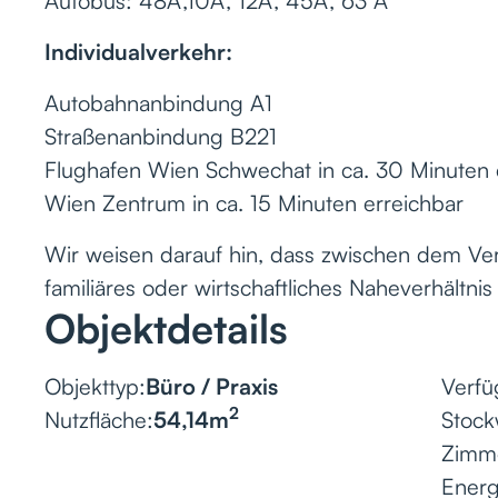
Autobus: 48A,10A, 12A, 45A, 63 A
Individualverkehr:
Autobahnanbindung A1
Straßenanbindung B221
Flughafen Wien Schwechat in ca. 30 Minuten 
Wien Zentrum in ca. 15 Minuten erreichbar
Wir weisen darauf hin, dass zwischen dem Ver
familiäres oder wirtschaftliches Naheverhältnis
Objektdetails
Objekttyp:
Büro / Praxis
Verfü
2
Nutzfläche:
54,14
m
Stock
Zimm
Ener