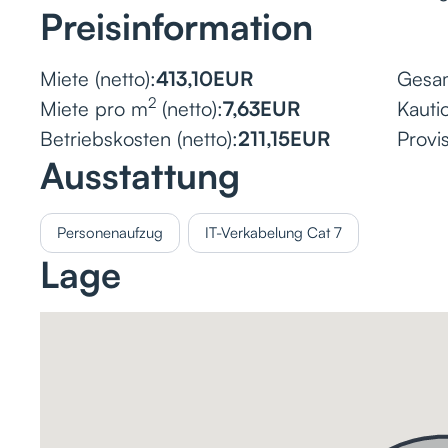
Preisinformation
Miete (netto):
413,10
EUR
Gesam
2
Miete pro m
(netto):
7,63
EUR
Kauti
Betriebskosten (netto):
211,15
EUR
Provis
Ausstattung
Personenaufzug
IT-Verkabelung Cat 7
Lage