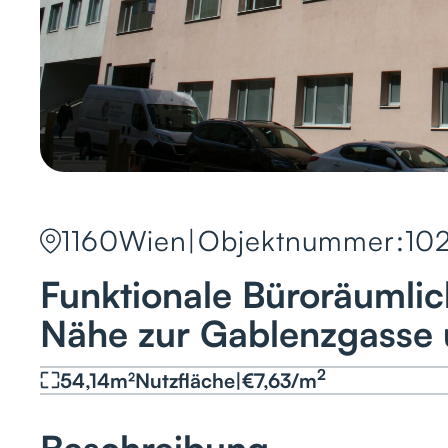
1160
Wien
|
Objektnummer:
10
Funktionale Büroräumlic
Nähe zur Gablenzgasse
2
54,14
m²
Nutzfläche
|
€
7,63
/
m