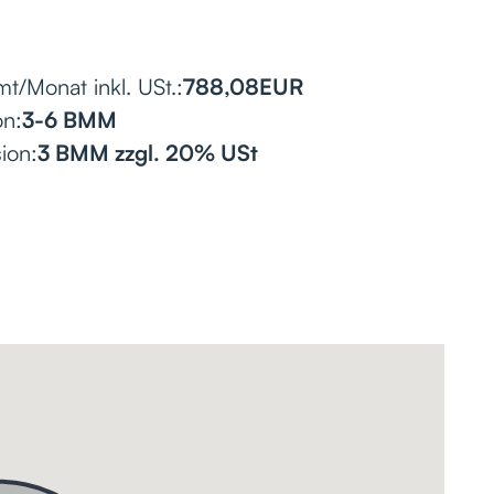
t/Monat inkl. USt.:
788,08
EUR
on:
3-6 BMM
ion:
3 BMM zzgl. 20% USt