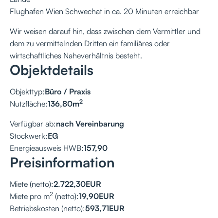
Flughafen Wien Schwechat in ca. 20 Minuten erreichbar
Wir weisen darauf hin, dass zwischen dem Vermittler und
dem zu vermittelnden Dritten ein familiäres oder
wirtschaftliches Naheverhältnis besteht.
Objektdetails
Objekttyp:
Büro / Praxis
2
Nutzfläche:
136,80
m
Verfügbar ab:
nach Vereinbarung
Stockwerk:
EG
Energieausweis HWB:
157,90
Preisinformation
Miete (netto):
2.722,30
EUR
2
Miete pro m
(netto):
19,90
EUR
Betriebskosten (netto):
593,71
EUR