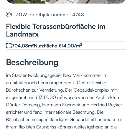
1030
Wien
|
Objektnummer:
4748
Flexible Terassenbürofläche im
Landmarx
2
704,08
m²
Nutzfläche
|
€
14,00
/
m
Beschreibung
Im Stadtentwicklungsgebiet Neu Marx kommen im
architektonisch herausragenden T-Center flexible
Büroflächen zur Vermietung. Der Gebäudekomplex mit
insgesamt rund 134.000 m² wurde von den Architekten
Günter Domenig, Hermann Eisenock und Herfried Peyker
errichtet und fand internationale Beachtung. Die
Büroflächen im eigenständigen Gebäudeteil Landmarx mit
ihrem flexiblen Grundriss können weitestgehend an die