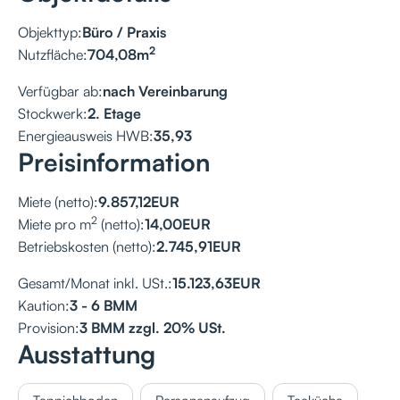
Objekttyp:
Büro / Praxis
2
Nutzfläche:
704,08
m
Verfügbar ab:
nach Vereinbarung
Stockwerk:
2. Etage
Energieausweis HWB:
35,93
Preisinformation
Miete (netto):
9.857,12
EUR
2
Miete pro m
(netto):
14,00
EUR
Betriebskosten (netto):
2.745,91
EUR
Gesamt/Monat inkl. USt.:
15.123,63
EUR
Kaution:
3 - 6 BMM
Provision:
3 BMM zzgl. 20% USt.
Ausstattung