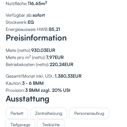
2
Nutzfläche:
116,65
m
Verfügbar ab:
sofort
Stockwerk:
EG
Energieausweis HWB:
85,21
Preisinformation
Miete (netto):
930,03
EUR
2
Miete pro m
(netto):
7,97
EUR
Betriebskosten (netto):
220,24
EUR
Gesamt/Monat inkl. USt.:
1.380,33
EUR
Kaution:
3 - 6 BMM
Provision:
3 BMM zzgl. 20% USt
Ausstattung
Parkett
Zentralheizung
Personenaufzug
Tiefgarage
Teeküche