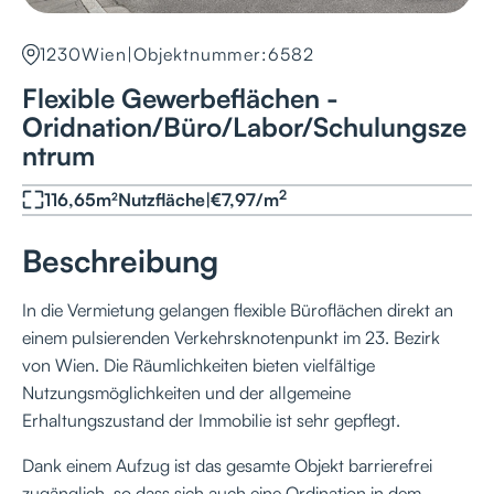
1230
Wien
|
Objektnummer:
6582
Flexible Gewerbeflächen -
Oridnation/Büro/Labor/Schulungsze
ntrum
2
116,65
m²
Nutzfläche
|
€
7,97
/
m
Beschreibung
In die Vermietung gelangen flexible Büroflächen direkt an
einem pulsierenden Verkehrsknotenpunkt im 23. Bezirk
von Wien. Die Räumlichkeiten bieten vielfältige
Nutzungsmöglichkeiten und der allgemeine
Erhaltungszustand der Immobilie ist sehr gepflegt.
Dank einem Aufzug ist das gesamte Objekt barrierefrei
zugänglich, so dass sich auch eine Ordination in dem