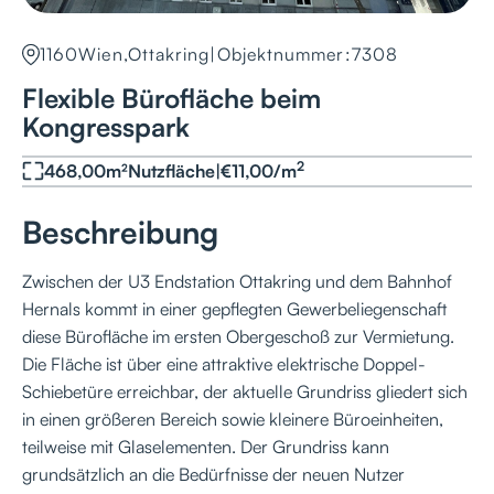
1160
Wien,Ottakring
|
Objektnummer:
7308
Flexible Bürofläche beim
Kongresspark
2
468,00
m²
Nutzfläche
|
€
11,00
/
m
Beschreibung
Zwischen der U3 Endstation Ottakring und dem Bahnhof
Hernals kommt in einer gepflegten Gewerbeliegenschaft
diese Bürofläche im ersten Obergeschoß zur Vermietung.
Die Fläche ist über eine attraktive elektrische Doppel-
Schiebetüre erreichbar, der aktuelle Grundriss gliedert sich
in einen größeren Bereich sowie kleinere Büroeinheiten,
teilweise mit Glaselementen. Der Grundriss kann
grundsätzlich an die Bedürfnisse der neuen Nutzer