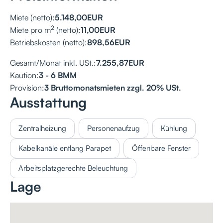
Miete (netto):
5.148,00
EUR
2
Miete pro m
(netto):
11,00
EUR
Betriebskosten (netto):
898,56
EUR
Gesamt/Monat inkl. USt.:
7.255,87
EUR
Kaution:
3 - 6 BMM
Provision:
3 Bruttomonatsmieten zzgl. 20% USt.
Ausstattung
Zentralheizung
Personenaufzug
Kühlung
Kabelkanäle entlang Parapet
Öffenbare Fenster
Arbeitsplatzgerechte Beleuchtung
Lage