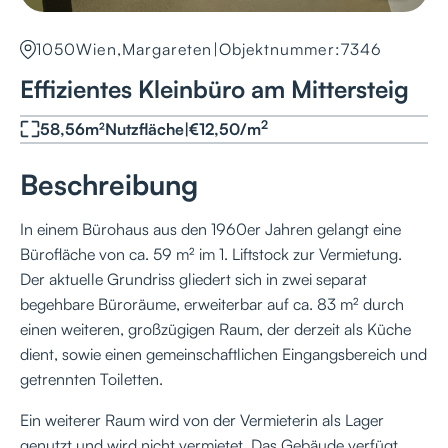
1050
Wien,Margareten
|
Objektnummer:
7346
Effizientes Kleinbüro am Mittersteig
2
58,56
m²
Nutzfläche
|
€
12,50
/
m
Beschreibung
In einem Bürohaus aus den 1960er Jahren gelangt eine
Bürofläche von ca. 59 m² im 1. Liftstock zur Vermietung.
Der aktuelle Grundriss gliedert sich in zwei separat
begehbare Büroräume, erweiterbar auf ca. 83 m² durch
einen weiteren, großzügigen Raum, der derzeit als Küche
dient, sowie einen gemeinschaftlichen Eingangsbereich und
getrennten Toiletten.
Ein weiterer Raum wird von der Vermieterin als Lager
genutzt und wird nicht vermietet. Das Gebäude verfügt