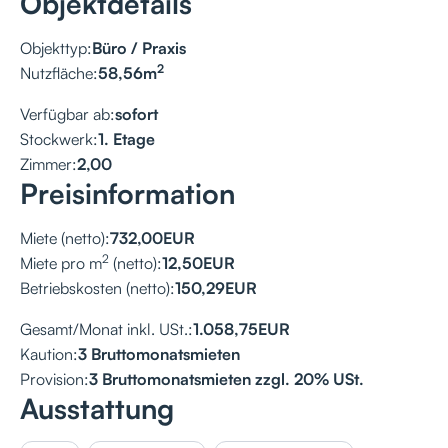
Objektdetails
Objekttyp:
Büro / Praxis
2
Nutzfläche:
58,56
m
Verfügbar ab:
sofort
Stockwerk:
1. Etage
Zimmer:
2,00
Preisinformation
Miete (netto):
732,00
EUR
2
Miete pro m
(netto):
12,50
EUR
Betriebskosten (netto):
150,29
EUR
Gesamt/Monat inkl. USt.:
1.058,75
EUR
Kaution:
3 Bruttomonatsmieten
Provision:
3 Bruttomonatsmieten zzgl. 20% USt.
Ausstattung