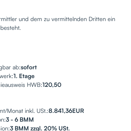
mittler und dem zu vermittelnden Dritten ein
 besteht.
gbar ab:
sofort
werk:
1. Etage
gieausweis HWB:
120,50
t/Monat inkl. USt.:
8.841,36
EUR
on:
3 - 6 BMM
ion:
3 BMM zzgl. 20% USt.