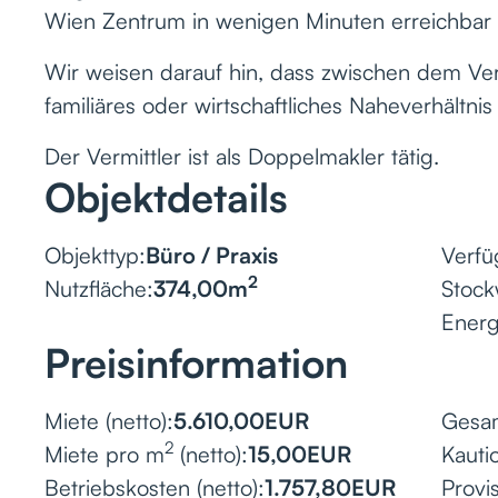
Wien Zentrum in wenigen Minuten erreichbar
Wir weisen darauf hin, dass zwischen dem Ver
familiäres oder wirtschaftliches Naheverhältnis
Der Vermittler ist als Doppelmakler tätig.
Objektdetails
Objekttyp:
Büro / Praxis
Verfü
2
Nutzfläche:
374,00
m
Stock
Ener
Preisinformation
Miete (netto):
5.610,00
EUR
Gesam
2
Miete pro m
(netto):
15,00
EUR
Kauti
Betriebskosten (netto):
1.757,80
EUR
Provis