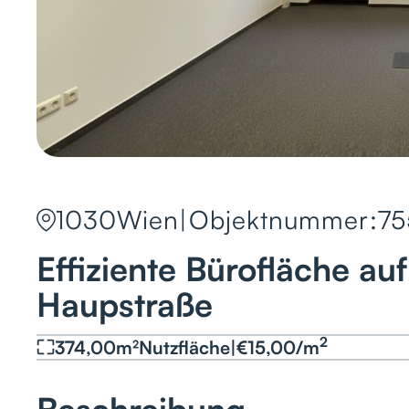
1030
Wien
|
Objektnummer:
75
Effiziente Bürofläche au
Haupstraße
2
374,00
m²
Nutzfläche
|
€
15,00
/
m