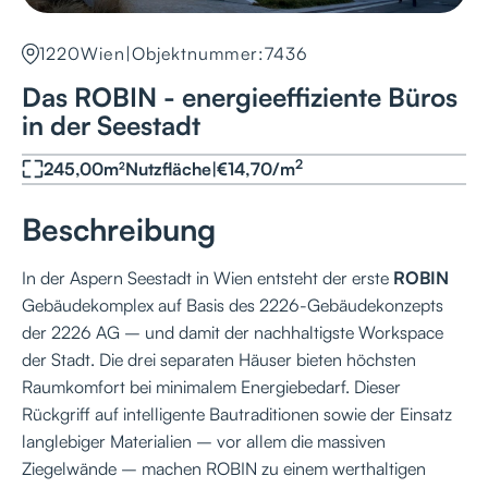
1220
Wien
|
Objektnummer:
7436
Das ROBIN - energieeffiziente Büros
in der Seestadt
2
245,00
m²
Nutzfläche
|
€
14,70
/
m
Beschreibung
In der Aspern Seestadt in Wien entsteht der erste
ROBIN
Gebäudekomplex auf Basis des 2226-Gebäudekonzepts
der 2226 AG – und damit der nachhaltigste Workspace
der Stadt. Die drei separaten Häuser bieten höchsten
Raumkomfort bei minimalem Energiebedarf. Dieser
Rückgriff auf intelligente Bautraditionen sowie der Einsatz
langlebiger Materialien – vor allem die massiven
Ziegelwände – machen ROBIN zu einem werthaltigen