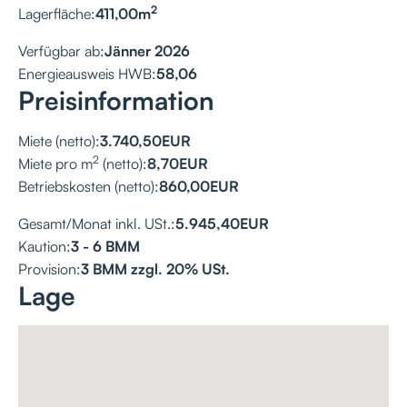
2
Lagerfläche:
411,00
m
Verfügbar ab:
Jänner 2026
Energieausweis HWB:
58,06
Preisinformation
Miete (netto):
3.740,50
EUR
2
Miete pro m
(netto):
8,70
EUR
Betriebskosten (netto):
860,00
EUR
Gesamt/Monat inkl. USt.:
5.945,40
EUR
Kaution:
3 - 6 BMM
Provision:
3 BMM zzgl. 20% USt.
Lage