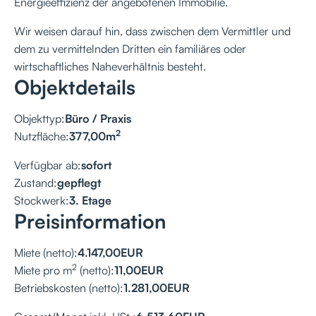
Energieeffizienz der angebotenen Immobilie.
Wir weisen darauf hin, dass zwischen dem Vermittler und
dem zu vermittelnden Dritten ein familiäres oder
wirtschaftliches Naheverhältnis besteht.
Objektdetails
Objekttyp:
Büro / Praxis
2
Nutzfläche:
377,00
m
Verfügbar ab:
sofort
Zustand:
gepflegt
Stockwerk:
3. Etage
Preisinformation
Miete (netto):
4.147,00
EUR
2
Miete pro m
(netto):
11,00
EUR
Betriebskosten (netto):
1.281,00
EUR