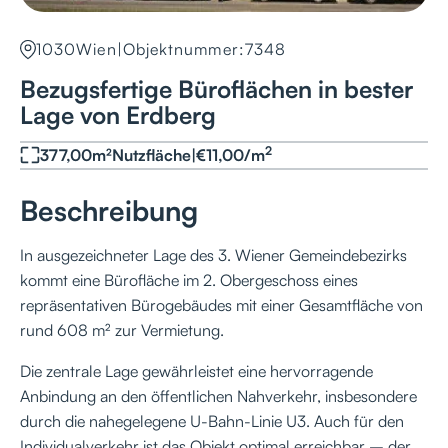
1030
Wien
|
Objektnummer:
7348
Bezugsfertige Büroflächen in bester
Lage von Erdberg
2
377,00
m²
Nutzfläche
|
€
11,00
/
m
Beschreibung
In ausgezeichneter Lage des 3. Wiener Gemeindebezirks
kommt eine Bürofläche im 2. Obergeschoss eines
repräsentativen Bürogebäudes mit einer Gesamtfläche von
rund 608 m² zur Vermietung.
Die zentrale Lage gewährleistet eine hervorragende
Anbindung an den öffentlichen Nahverkehr, insbesondere
durch die nahegelegene U-Bahn-Linie U3. Auch für den
Individualverkehr ist das Objekt optimal erreichbar – der