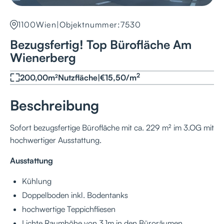
1100
Wien
|
Objektnummer:
7530
Bezugsfertig! Top Bürofläche Am
Wienerberg
2
200,00
m²
Nutzfläche
|
€
15,50
/
m
Beschreibung
Sofort bezugsfertige Bürofläche mit ca. 229 m² im 3.OG mit
hochwertiger Ausstattung.
Ausstattung
Kühlung
Doppelboden inkl. Bodentanks
hochwertige Teppichfliesen
Lichte Raumhöhe von 3,1m in den Büroräumen