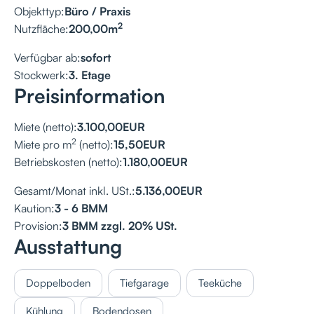
Objekttyp:
Büro / Praxis
2
Nutzfläche:
200,00
m
Verfügbar ab:
sofort
Stockwerk:
3. Etage
Preisinformation
Miete (netto):
3.100,00
EUR
2
Miete pro m
(netto):
15,50
EUR
Betriebskosten (netto):
1.180,00
EUR
Gesamt/Monat inkl. USt.:
5.136,00
EUR
Kaution:
3 - 6 BMM
Provision:
3 BMM zzgl. 20% USt.
Ausstattung
Doppelboden
Tiefgarage
Teeküche
Kühlung
Bodendosen