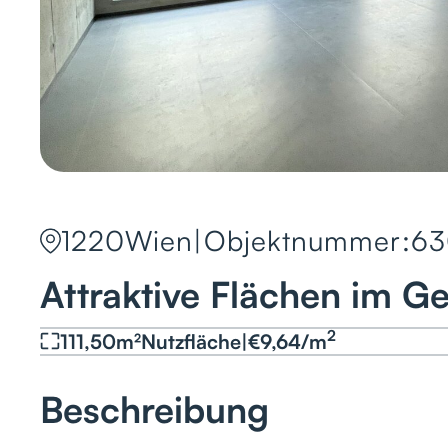
1220
Wien
|
Objektnummer:
63
Attraktive Flächen im G
2
111,50
m²
Nutzfläche
|
€
9,64
/
m
Beschreibung