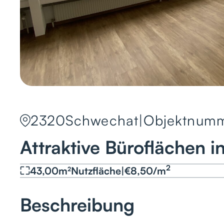
2320
Schwechat
|
Objektnumm
Attraktive Büroflächen 
2
43,00
m²
Nutzfläche
|
€
8,50
/
m
Beschreibung