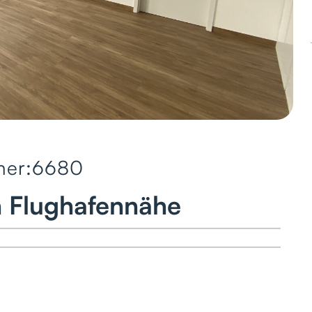
er:
6680
in Flughafennähe