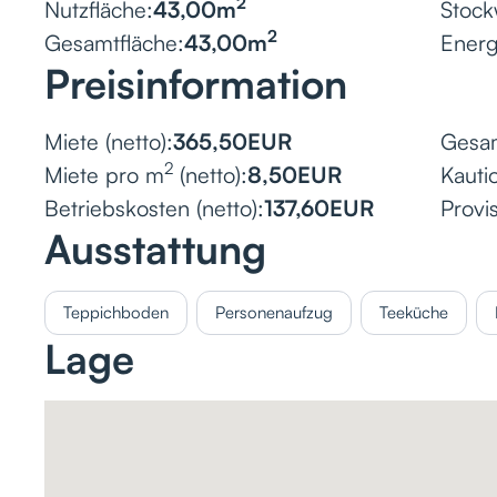
2
Nutzfläche:
43,00
m
Stock
2
Gesamtfläche:
43,00
m
Ener
Preisinformation
Miete (netto):
365,50
EUR
Gesam
2
Miete pro m
(netto):
8,50
EUR
Kauti
Betriebskosten (netto):
137,60
EUR
Provis
Ausstattung
Teppichboden
Personenaufzug
Teeküche
Lage