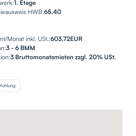
werk:
1. Etage
gieausweis HWB:
65,40
t/Monat inkl. USt.:
603,72
EUR
on:
3 - 6 BMM
ion:
3 Bruttomonatsmieten zzgl. 20% USt.
Kühlung