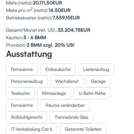
Miete (netto):
20.111,50
EUR
2
Miete pro m
(netto):
14,50
EUR
Betriebskosten (netto):
7.559,15
EUR
Gesamt/Monat inkl. USt.:
33.204,78
EUR
Kaution:
3 - 6 BMM
Provision:
3 BMM zzgl. 20% USt
Ausstattung
Fernwärme
Einbauküche
Lastenaufzug
Personenaufzug
Wachdienst
Garage
Teeküche
Klimaanlage
U-Bahn-Nähe
Fernwärme
Räume veränderbar
Rollstuhlgerecht
Trennwände Glas
IT-Verkabelung Cat 6
Getrennte Toiletten