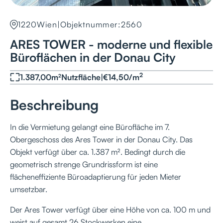
1220
Wien
|
Objektnummer:
2560
ARES TOWER - moderne und flexible
Büroflächen in der Donau City
2
1.387,00
m²
Nutzfläche
|
€
14,50
/
m
Beschreibung
In die Vermietung gelangt eine Bürofläche im 7.
Obergeschoss des Ares Tower in der Donau City. Das
Objekt verfügt über ca. 1.387 m². Bedingt durch die
geometrisch strenge Grundrissform ist eine
flächeneffiziente Büroadaptierung für jeden Mieter
umsetzbar.
Der Ares Tower verfügt über eine Höhe von ca. 100 m und
weist auf gesamt 26 Stockwerken eine