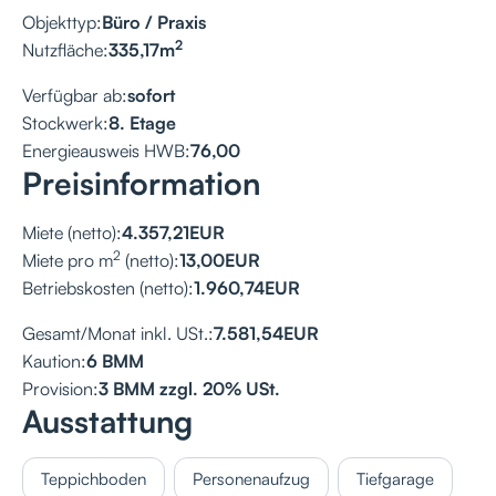
Objekttyp:
Büro / Praxis
2
Nutzfläche:
335,17
m
Verfügbar ab:
sofort
Stockwerk:
8. Etage
Energieausweis HWB:
76,00
Preisinformation
Miete (netto):
4.357,21
EUR
2
Miete pro m
(netto):
13,00
EUR
Betriebskosten (netto):
1.960,74
EUR
Gesamt/Monat inkl. USt.:
7.581,54
EUR
Kaution:
6 BMM
Provision:
3 BMM zzgl. 20% USt.
Ausstattung
Teppichboden
Personenaufzug
Tiefgarage