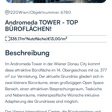
1220
Wien
|
Objektnummer:
6780
Andromeda TOWER - TOP
BÜROFLÄCHEN!
2
335,17
m²
Nutzfläche
|
€
13,00
/
m
Beschreibung
Im Andromeda Tower in der Wiener Donau City kommt
diese attraktive Bürofläche im 14. Obergeschoss mit ca. 377
m² zur Vermietung. Der aktuelle Grundriss gliedert sich in
zwei kleinere Büroräume, einen großzügigen Open Space
Bereich, einen attraktiven Besprechungsraum, Teeküche
und Nebenräume, mieterspezifische Wünsche inklusive
Adaptierung des Grundrisses sind möglich.
Das Vienna International Center, die Bürokomplexe und