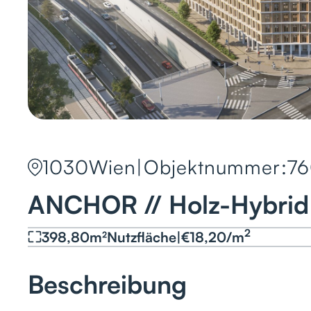
1030
Wien
|
Objektnummer:
7
ANCHOR // Holz-Hybrid
2
398,80
m²
Nutzfläche
|
€
18,20
/
m
Beschreibung