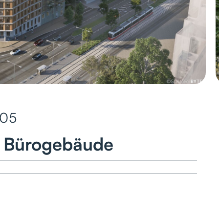
605
 Bürogebäude