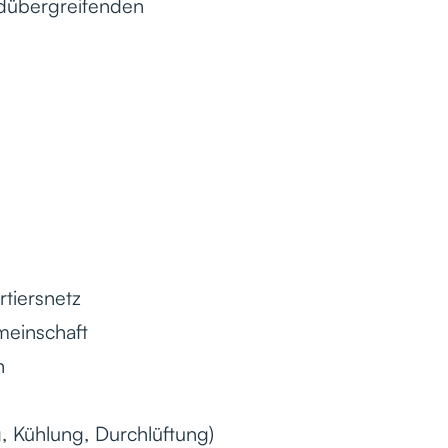
ldübergreifenden
tiersnetz
meinschaft
n
, Kühlung, Durchlüftung)