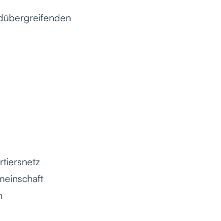
ldübergreifenden
tiersnetz
meinschaft
n