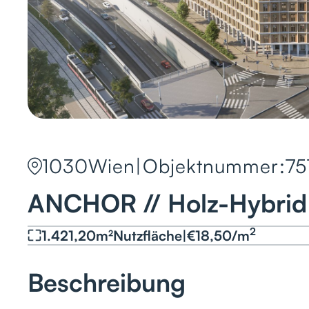
1030
Wien
|
Objektnummer:
75
ANCHOR // Holz-Hybrid
2
1.421,20
m²
Nutzfläche
|
€
18,50
/
m
Beschreibung